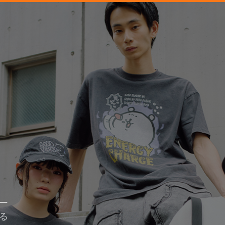
。
ー
る