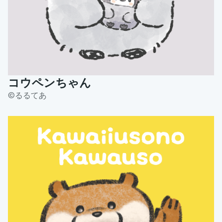
コウペンちゃん
©️るるてあ