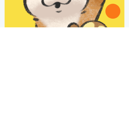
可愛い嘘のカワウソ
©️Lommy